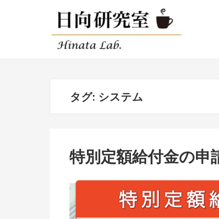
ナ
コ
ビ
ン
ゲ
テ
ー
ン
シ
ツ
ョ
へ
ン
ス
タグ:
システム
へ
キ
ス
ッ
キ
プ
ッ
プ
特別定額給付金の申