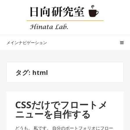
ナ
コ
ビ
ン
ゲ
テ
ー
ン
シ
ツ
ョ
へ
メインナビゲーション
ン
ス
へ
キ
ス
ッ
タグ:
html
キ
プ
ッ
プ
CSSだけでフロートメ
ニューを自作する
どうも。 私です。 自分のポートフォリオにフロー