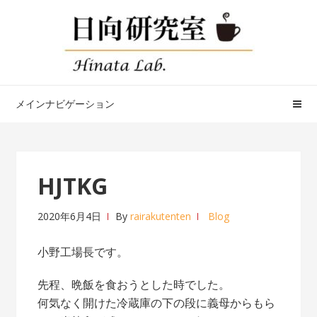
ナ
コ
ビ
ン
ゲ
テ
ー
ン
シ
ツ
ョ
へ
メインナビゲーション
ン
ス
へ
キ
ス
ッ
キ
プ
HJTKG
ッ
プ
2020年6月4日
By
rairakutenten
Blog
小野工場長です。
先程、晩飯を食おうとした時でした。
何気なく開けた冷蔵庫の下の段に義母からもら