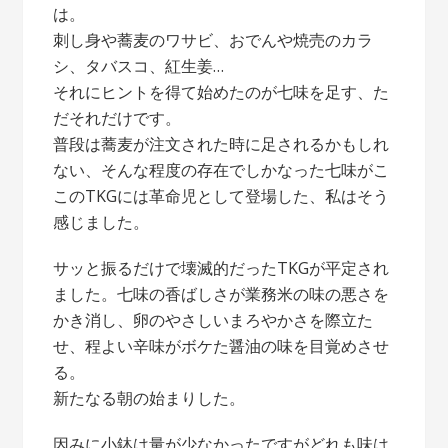
は。
刺し身や蕎麦のワサビ、おでんや焼売のカラ
シ、タバスコ、紅生姜…
それにヒントを得て始めたのが七味を足す、た
だそれだけです。
普段は蕎麦が注文された時に足されるかもしれ
ない、そんな程度の存在でしかなった七味がこ
このTKGには革命児として登場した、私はそう
感じました。
サッと振るだけで壊滅的だったTKGが平定され
ました。七味の香ばしさが業務米の味の悪さを
かき消し、卵のやさしいまろやかさを際立た
せ、程よい辛味がボケた醤油の味を目覚めさせ
る。
新たなる朝の始まりした。
因みに小鉢は量が少なかったですがどれも味は