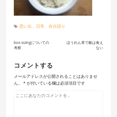
思い出
、
日常
、
自分語り
投
box-sizingについての
ほうれん草で飯は食え
考察
ない
稿
ナ
コメントする
ビ
メールアドレスが公開されることはありませ
ゲ
ん。
*
が付いている欄は必須項目です
ー
シ
ョ