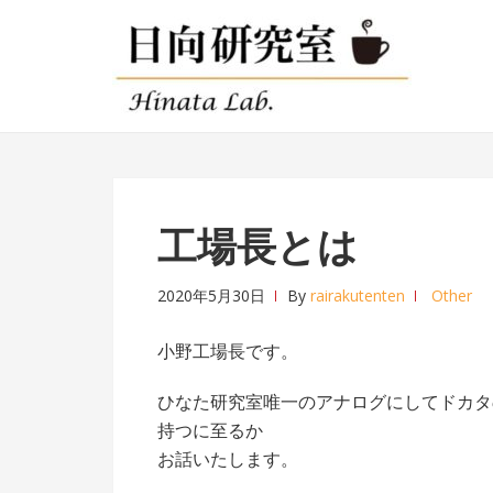
ナ
コ
ビ
ン
ゲ
テ
ー
ン
シ
ツ
ョ
へ
ン
ス
へ
キ
工場長とは
ス
ッ
キ
プ
2020年5月30日
By
rairakutenten
Other
ッ
プ
小野工場長です。
ひなた研究室唯一のアナログにしてドカタ
持つに至るか
お話いたします。