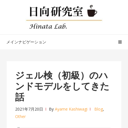
ナ
コ
ビ
ン
ゲ
テ
ー
ン
シ
ツ
ョ
へ
メインナビゲーション
ン
ス
へ
キ
ス
ッ
キ
プ
ジェル検（初級）のハ
ッ
ンドモデルをしてきた
プ
話
2021年7月20日
By
Ayame Kashiwagi
Blog
,
Other