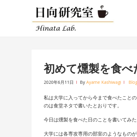
ナ
コ
ビ
ン
ゲ
テ
ー
ン
シ
ツ
ョ
へ
ン
ス
へ
キ
初めて燻製を食べ
ス
ッ
キ
プ
2020年6月11日
By
Ayame Kashiwagi
Blo
ッ
プ
私は大学に入ってから今まで食べたことの
のは食堂ネタで書いたとおりです。
今日は燻製を食べた日のことを書いてみた
大学には各専攻専用の部室のようなものが